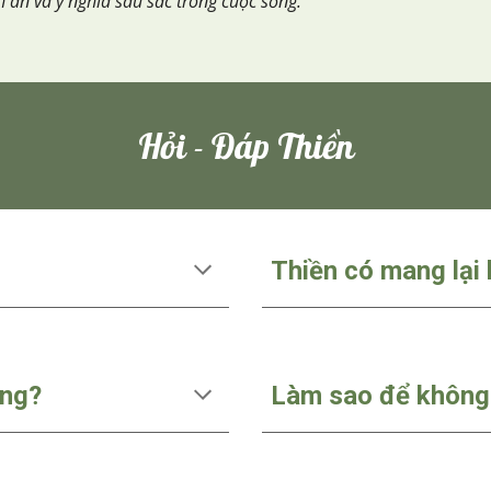
h an và ý nghĩa sâu sắc trong cuộc sống.
Hỏi - Đáp Thiền
Thiền có mang lại 
ông?
Làm sao để không 