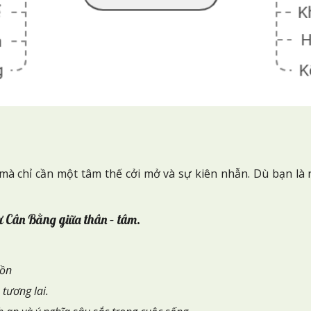
, mà chỉ cần một tâm thế cởi mở và sự kiên nhẫn. Dù bạn là
sự
C
ân
B
ằng giữa thân – tâm.
hồn
 tương lai.