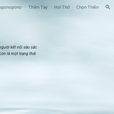
oponopono
Thiền Tay
Hơi Thở
Chọn Thiền
ion
 người kết nối sâu sắc
còn là một trạng thái