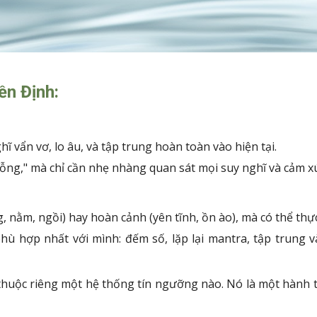
ền Định:
ĩ vẩn vơ, lo âu, và tập trung hoàn toàn vào hiện tại.
ỗng," mà chỉ cần nhẹ nhàng quan sát mọi suy nghĩ và cảm x
, nằm, ngồi) hay hoàn cảnh (yên tĩnh, ồn ào), mà có thể thực
hù hợp nhất với mình: đếm số, lặp lại mantra, tập trung v
thuộc riêng một hệ thống tín ngưỡng nào. Nó là một hành tr