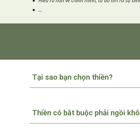
Hiểu rõ hơn về chính mình, từ đó tìm ra sự bìn
...
Tại sao bạn chọn thiền?
Thiền có bắt buộc phải ngồi kh